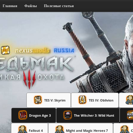
Главная
Файлы
Полезные статьи
TES V: Skyrim
TES IV: Oblivion
Dragon Age 3
The Witcher 3: Wild Hunt
Fallout 4
Might and Magic Heroes 7
C