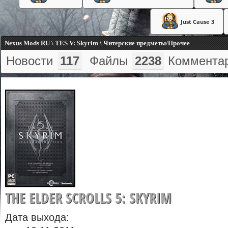
Just Cause 3
Nexus Mods RU \ TES V: Skyrim \ Читерские предметы/Прочее
Новости
117
Файлы
2238
Коммента
THE ELDER SCROLLS 5: SKYRIM
Дата выхода: