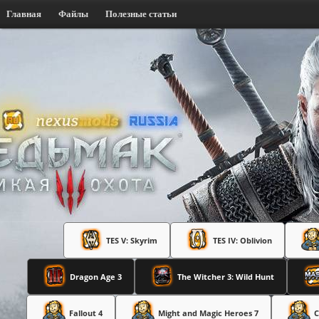
Главная
Файлы
Полезные статьи
TES V: Skyrim
TES IV: Oblivion
Dragon Age 3
The Witcher 3: Wild Hunt
Fallout 4
Might and Magic Heroes 7
C