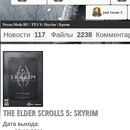
Just Cause 3
Nexus Mods RU \ TES V: Skyrim \ Броня
Новости
117
Файлы
2238
Коммента
THE ELDER SCROLLS 5: SKYRIM
Дата выхода: