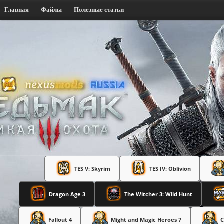
Главная
Файлы
Полезные статьи
TES V: Skyrim
TES IV: Oblivion
Dragon Age 3
The Witcher 3: Wild Hunt
Fallout 4
Might and Magic Heroes 7
C