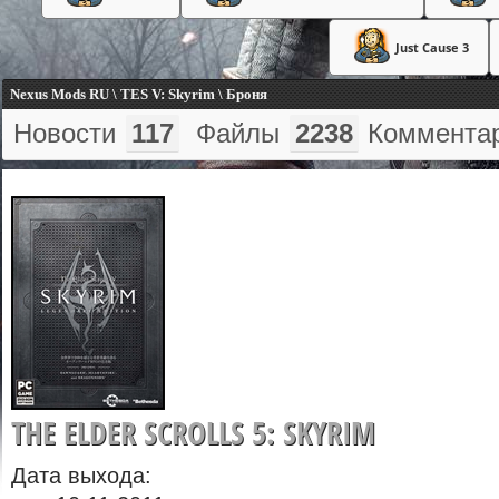
Just Cause 3
Nexus Mods RU \ TES V: Skyrim \ Броня
Новости
117
Файлы
2238
Коммента
THE ELDER SCROLLS 5: SKYRIM
Дата выхода: