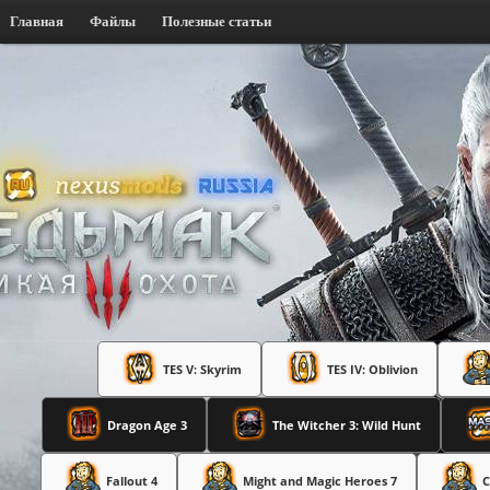
Главная
Файлы
Полезные статьи
TES V: Skyrim
TES IV: Oblivion
Dragon Age 3
The Witcher 3: Wild Hunt
Fallout 4
Might and Magic Heroes 7
C