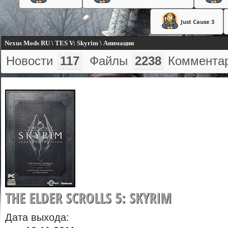
Just Cause 3
Nexus Mods RU \ TES V: Skyrim \ Анимации
Новости
117
Файлы
2238
Коммента
THE ELDER SCROLLS 5: SKYRIM
Дата выхода: