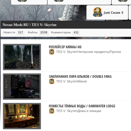
Just Cause 3
Nexus Mods RU \ TES V: Skyrim
Новости
117
Файлы
2238
Комментарии
411
РЕПЛЕЙСЕР КАТАНЫ HD
TES V: Skyrim\Читерские предметы/Прочее
ЗАКЛИНАНИЕ ПАРА КЛЫКОВ / DOUBLE FANG
TES V: Skyrim\Магия
ПОМЕСТЬЕ ТЁМНЫЕ ВОДЫ / DARKWATER LODGE
TES V: Skyrim\Дома и локации