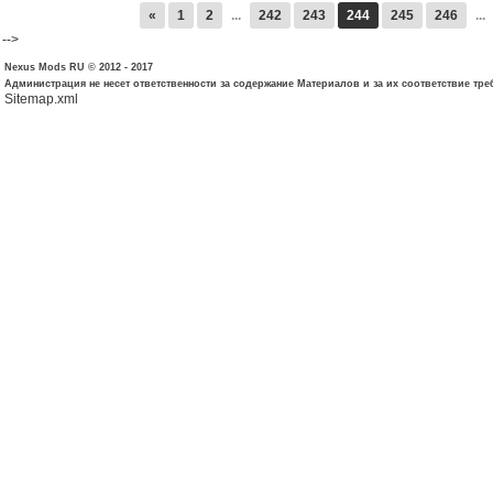
«
1
2
...
242
243
244
245
246
...
-->
Nexus Mods RU © 2012 - 2017
Администрация не несет ответственности за содержание Материалов и за их соответствие тр
Sitemap.xml