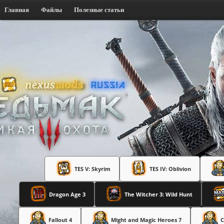
Главная
Файлы
Полезные статьи
TES V: Skyrim
TES IV: Oblivion
Dragon Age 3
The Witcher 3: Wild Hunt
Fallout 4
Might and Magic Heroes 7
C