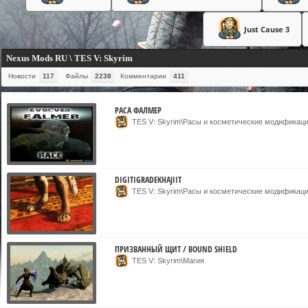
Just Cause 3
Nexus Mods RU \ TES V: Skyrim
Новости
117
Файлы
2238
Комментарии
411
РАСА ФАЛМЕР
TES V: Skyrim\Расы и косметические модификац
DIGITIGRADEKHAJIIT
TES V: Skyrim\Расы и косметические модификац
ПРИЗВАННЫЙ ЩИТ / BOUND SHIELD
TES V: Skyrim\Магия