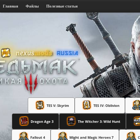
Главная
Файлы
Полезные статьи
TES V: Skyrim
TES IV: Oblivion
Dragon Age 3
The Witcher 3: Wild Hunt
Fallout 4
Might and Magic Heroes 7
C