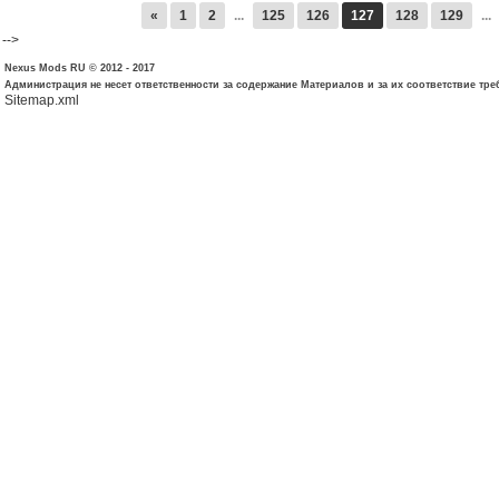
«
1
2
...
125
126
127
128
129
...
-->
Nexus Mods RU © 2012 - 2017
Администрация не несет ответственности за содержание Материалов и за их соответствие тр
Sitemap.xml