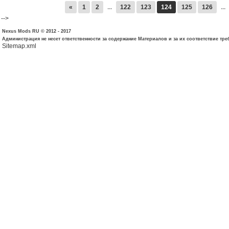
«
1
2
...
122
123
124
125
126
...
-->
Nexus Mods RU © 2012 - 2017
Администрация не несет ответственности за содержание Материалов и за их соответствие тр
Sitemap.xml