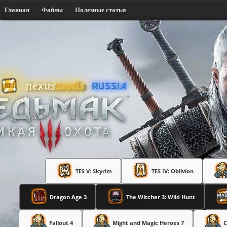
Главная
Файлы
Полезные статьи
TES V: Skyrim
TES IV: Oblivion
Dragon Age 3
The Witcher 3: Wild Hunt
Fallout 4
Might and Magic Heroes 7
C