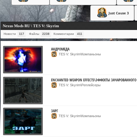
Just Cause 3
Nexus Mods RU \ TES V: Skyrim
Новости
117
Файлы
2238
Комментарии
411
АНДРОМЕДА
TES V: Skyrim\Компаньоны
ENCHANTED WEAPON EFFECTS\ЭФФЕКТЫ ЗАЧАРОВАННОГ
TES V: Skyrim\Реплейсеры
ЗАРГ
TES V: Skyrim\Компаньоны