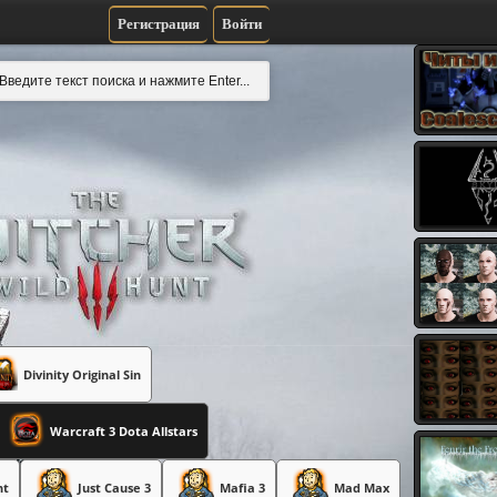
Регистрация
Войти
Divinity Original Sin
Warcraft 3 Dota Allstars
nt
Just Cause 3
Mafia 3
Mad Max