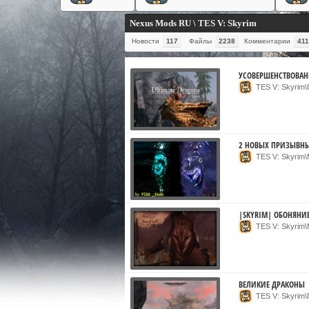
Nexus Mods RU \ TES V: Skyrim
Новости
117
Файлы
2238
Комментарии
411
УСОВЕРШЕНСТВОВА
TES V: Skyrim
2 НОВЫХ ПРИЗЫВНЫ
TES V: Skyrim
|SKYRIM| ОБОНЯНИ
TES V: Skyrim
ВЕЛИКИЕ ДРАКОНЫ
TES V: Skyrim