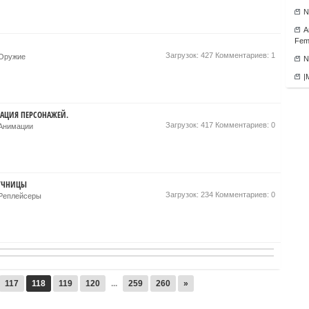
N
А
Fema
Загрузок: 427 Комментариев: 1
\Оружие
N
|
МАЦИЯ ПЕРСОНАЖЕЙ.
Загрузок: 417 Комментариев: 0
\Анимации
ЛУЧНИЦЫ
Загрузок: 234 Комментариев: 0
\Реплейсеры
117
118
119
120
...
259
260
»