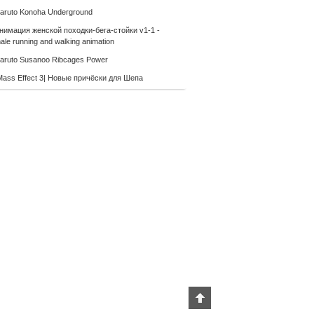
aruto Konoha Underground
нимация женской походки-бега-стойки v1-1 -
le running and walking animation
aruto Susanoo Ribcages Power
Mass Effect 3| Новые причёски для Шепа