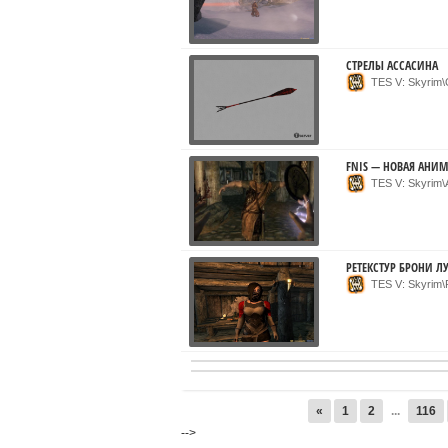
СТРЕЛЫ АССАСИНА
TES V: Skyrim
FNIS — НОВАЯ АНИ
TES V: Skyrim
РЕТЕКСТУР БРОНИ 
TES V: Skyrim
«
1
2
...
116
-->