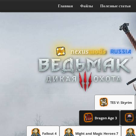
Главная
Файлы
Полезные статьи
TES V: Skyrim
Dragon Age 3
Fallout 4
Might and Magic Heroes 7