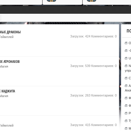
П
ННЫЕ ДРАКОНЫ
Загрузок: 424 Комментариев: 0
\Геймплей
О
-
U
Х АТРОНАХОВ
Загрузок: 539 Комментариев: 0
N
\Магия
упр
С
А
Е КАДЖИТА
Anot
Загрузок: 263 Комментариев: 0
\Магия
Ф
Ф
Р
T
Загрузок: 415 Комментариев: 0
\Геймплей
М