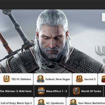
TES IV: Oblivion
Fallout: New Vegas
Sacred 3
The Witcher 3: Wild Hunt
Mass Effect 1 - 3
World Of Tanks
Call of Duty: Black Ops 3
AC: Syndicate
Star Wars: Battlefro