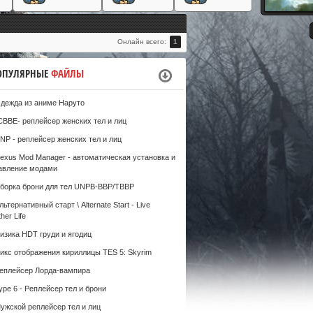
#
Онлайн всего:
1
ОПУЛЯРНЫЕ
ФАЙЛЫ
дежда из аниме Наруто
CBBE- реплейсер женских тел и лиц
NP - реплейсер женских тел и лиц
exus Mod Manager - автоматическая установка и
авление модами
борка брони для тел UNPB-BBP/TBBP
льтернативный старт \ Alternate Start - Live
her Life
изика HDT груди и ягодиц
икс отображения кириллицы TES 5: Skyrim
еплейсер Лорда-вампира
ype 6 - Реплейсер тел и брони
ужской реплейсер тел и лиц