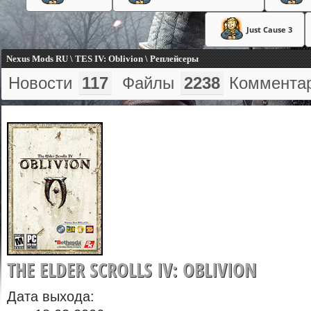
Just Cause 3
Nexus Mods RU \ TES IV: Oblivion \ Реплейсеры
Новости
117
Файлы
2238
Коммента
THE ELDER SCROLLS IV: OBLIVION
Дата выхода: