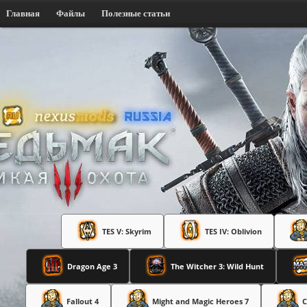
Главная
Файлы
Полезные статьи
TES V: Skyrim
TES IV: Oblivion
Dragon Age 3
The Witcher 3: Wild Hunt
Fallout 4
Might and Magic Heroes 7
C