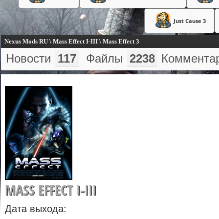
Just Cause 3
Nexus Mods RU \ Mass Effect I-III \ Mass Effect 3
Новости
117
Файлы
2238
Коммента
MASS EFFECT I-III
Дата выхода: