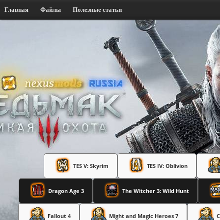
Главная
Файлы
Полезные статьи
TES V: Skyrim
TES IV: Oblivion
Dragon Age 3
The Witcher 3: Wild Hunt
Fallout 4
Might and Magic Heroes 7
C