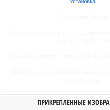
Установка:
1.Запускаем TexMod
2.Жмем на папочку в левом верхнем угл
файлу Masseffect.exe
3.Жмем на папочку посреди окон, выби
4.Жмем Run. Эту процедуру надо прод
запуске игры
ПРИКРЕПЛЕННЫЕ ИЗОБР