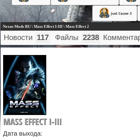
Just Cause 3
Nexus Mods RU \ Mass Effect I-III \ Mass Effect 2
Новости
117
Файлы
2238
Коммента
MASS EFFECT I-III
Дата выхода: