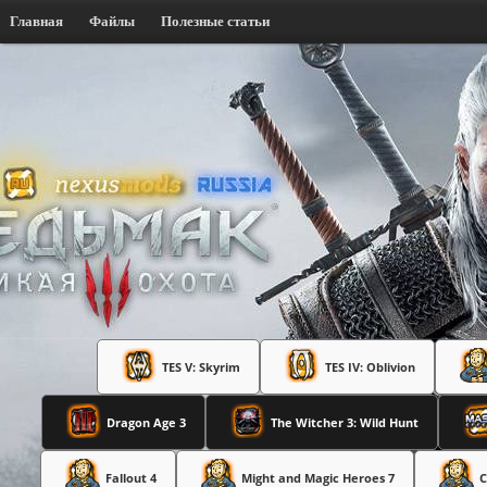
Главная
Файлы
Полезные статьи
TES V: Skyrim
TES IV: Oblivion
Dragon Age 3
The Witcher 3: Wild Hunt
Fallout 4
Might and Magic Heroes 7
C