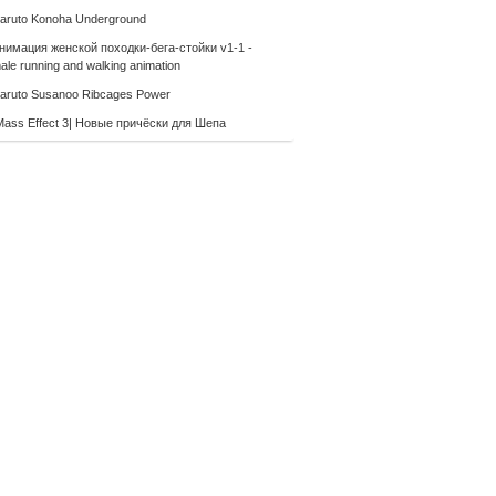
aruto Konoha Underground
нимация женской походки-бега-стойки v1-1 -
le running and walking animation
aruto Susanoo Ribcages Power
Mass Effect 3| Новые причёски для Шепа