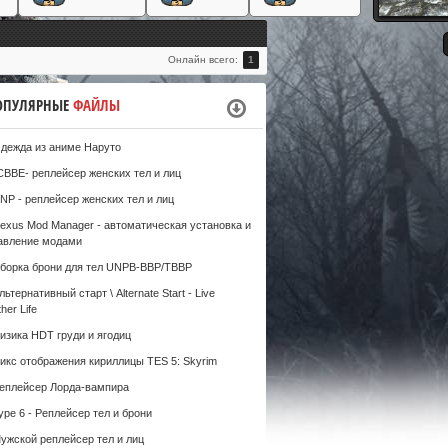
#
Онлайн всего:
1
ОПУЛЯРНЫЕ
ФАЙЛЫ
дежда из аниме Наруто
CBBE- реплейсер женских тел и лиц
NP - реплейсер женских тел и лиц
exus Mod Manager - автоматическая установка и
авление модами
борка брони для тел UNPB-BBP/TBBP
льтернативный старт \ Alternate Start - Live
her Life
изика HDT груди и ягодиц
икс отображения кириллицы TES 5: Skyrim
еплейсер Лорда-вампира
ype 6 - Реплейсер тел и брони
ужской реплейсер тел и лиц