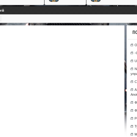
лей
П
О
-
U
N
упр
С
А
Anot
Ф
Ф
Р
T
М