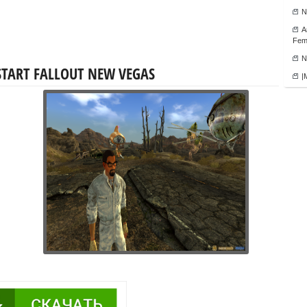
N
А
Fema
N
START FALLOUT NEW VEGAS
|