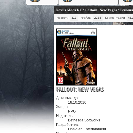
Nexus Mods RU \ Fallout: New Vegas \ Геймп
Новости
117
Файлы
2238
Комментарии
411
FALLOUT: NEW VEGAS
Дата выхода:
18.10.2010
Жанры:
RPG
Издатель:
Bethesda Softworks
Разработчик:
Obsidian Entertainment