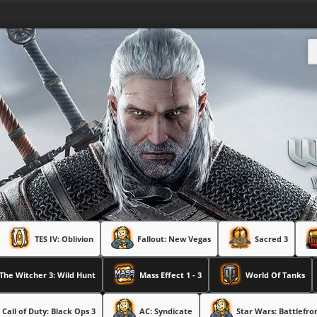
TES IV: Oblivion
Fallout: New Vegas
Sacred 3
The Witcher 3: Wild Hunt
Mass Effect 1 - 3
World Of Tanks
Call of Duty: Black Ops 3
AC: Syndicate
Star Wars: Battlefro