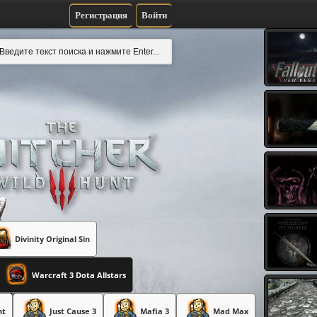
Регистрация
Войти
Divinity Original Sin
Warcraft 3 Dota Allstars
nt
Just Cause 3
Mafia 3
Mad Max