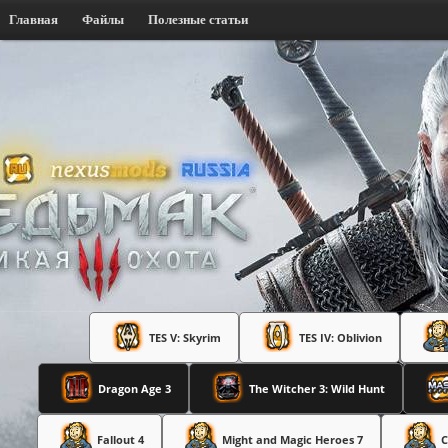
Главная
Файлы
Полезные статьи
TES V: Skyrim
TES IV: Oblivion
Dragon Age 3
The Witcher 3: Wild Hunt
Fallout 4
Might and Magic Heroes 7
C