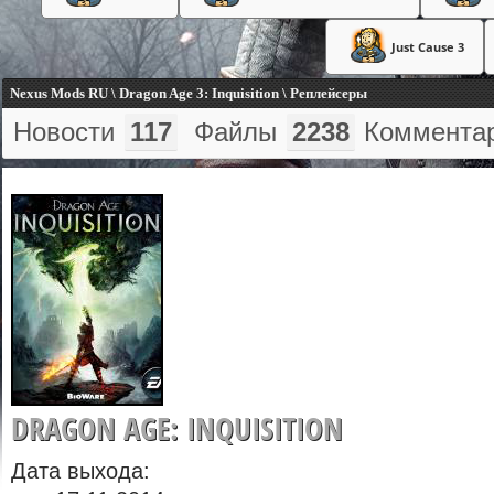
Just Cause 3
Nexus Mods RU \ Dragon Age 3: Inquisition \ Реплейсеры
Новости
117
Файлы
2238
Коммента
DRAGON AGE: INQUISITION
Дата выхода: