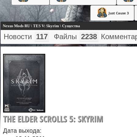
Just Cause 3
Nexus Mods RU \ TES V: Skyrim \ Существа
Новости
117
Файлы
2238
Коммента
THE ELDER SCROLLS 5: SKYRIM
Дата выхода: