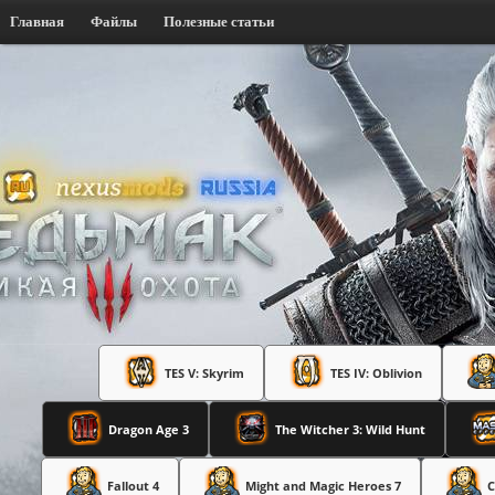
Главная
Файлы
Полезные статьи
TES V: Skyrim
TES IV: Oblivion
Dragon Age 3
The Witcher 3: Wild Hunt
Fallout 4
Might and Magic Heroes 7
C