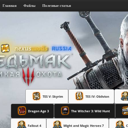
Главная
Файлы
Полезные статьи
TES V: Skyrim
TES IV: Oblivion
Dragon Age 3
The Witcher 3: Wild Hunt
Fallout 4
Might and Magic Heroes 7
C