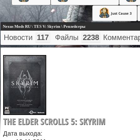
Just Cause 3
Nexus Mods RU \ TES V: Skyrim \ Реплейсеры
Новости
117
Файлы
2238
Коммента
THE ELDER SCROLLS 5: SKYRIM
Дата выхода: