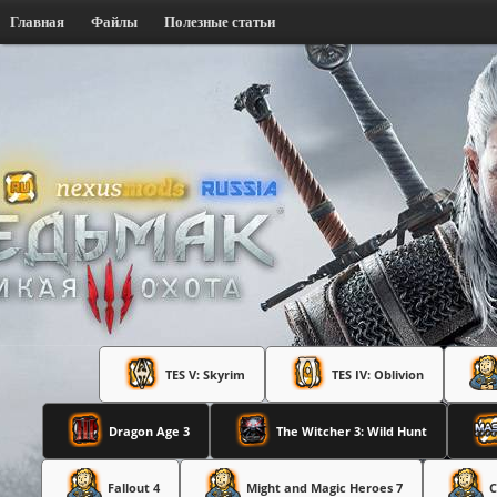
Главная
Файлы
Полезные статьи
TES V: Skyrim
TES IV: Oblivion
Dragon Age 3
The Witcher 3: Wild Hunt
Fallout 4
Might and Magic Heroes 7
C