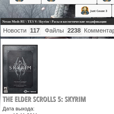
Just Cause 3
Nexus Mods RU \ TES V: Skyrim \ Расы и косметические модификации
Новости
117
Файлы
2238
Коммента
THE ELDER SCROLLS 5: SKYRIM
Дата выхода: