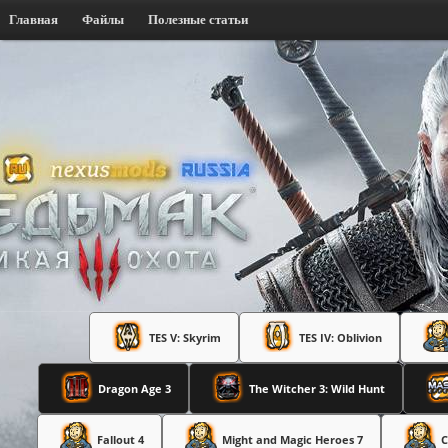
Главная
Файлы
Полезные статьи
TES V: Skyrim
TES IV: Oblivion
Dragon Age 3
The Witcher 3: Wild Hunt
Fallout 4
Might and Magic Heroes 7
C