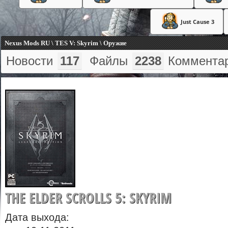
Just Cause 3
Nexus Mods RU \ TES V: Skyrim \ Оружие
Новости
117
Файлы
2238
Коммента
THE ELDER SCROLLS 5: SKYRIM
Дата выхода: