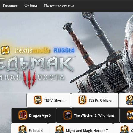
Главная
Файлы
Полезные статьи
TES V: Skyrim
TES IV: Oblivion
Dragon Age 3
The Witcher 3: Wild Hunt
Fallout 4
Might and Magic Heroes 7
C