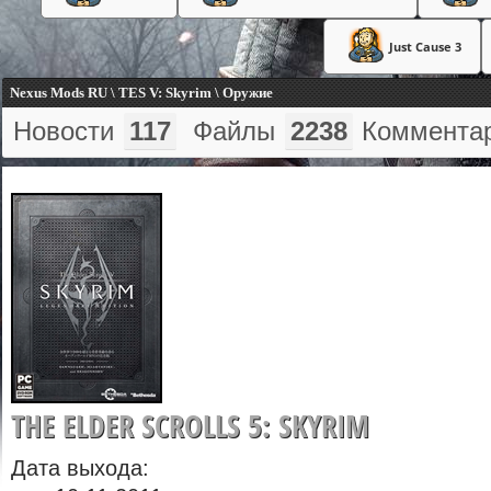
Just Cause 3
Nexus Mods RU \ TES V: Skyrim \ Оружие
Новости
117
Файлы
2238
Коммента
THE ELDER SCROLLS 5: SKYRIM
Дата выхода: